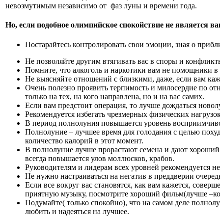
невозмутимым независимо от фаз луны и времени года.
Но, если подобное олимпийское спокойствие не является в
Постарайтесь контролировать свои эмоции, зная о приб
Не позволяйте другим втягивать вас в споры и конфликт
Помните, что алкоголь и наркотики вам не помощники в 
Не выясняйте отношений с близкими, даже, если вам каж
Очень полезно проявить терпимость и милосердие по отн
только на тех, на кого направлена, но и на вас самих.
Если вам предстоит операция, то лучше дождаться новолу
Рекомендуется избегать чрезмерных физических нагрузок
В период полнолуния повышается уровень восприимчивост
Полнолуние – лучшее время для голодания с целью похуд
количество калорий в этот момент.
В полнолуние лучше прорастают семена и дают хороший 
всегда повышается улов моллюсков, крабов.
Руководителям и лидерам всех уровней рекомендуется н
Не нужно настраиваться на негатив в преддверии очеред
Если все вокруг вас становятся, как вам кажется, сове
приятную музыку, посмотрите хороший фильм(лучше –ком
Подумайте( только спокойно), что на самом деле полнол
любить и надеяться на лучшее.