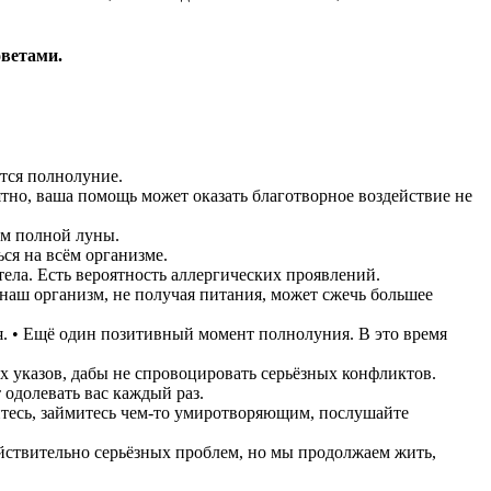
оветами.
ится полнолуние.
тно, ваша помощь может оказать благотворное воздействие не
ем полной луны.
ся на всём организме.
ела. Есть вероятность аллергических проявлений.
 наш организм, не получая питания, может сжечь большее
я. • Ещё один позитивный момент полнолуния. В это время
 указов, дабы не спровоцировать серьёзных конфликтов.
 одолевать вас каждый раз.
итесь, займитесь чем-то умиротворяющим, послушайте
действительно серьёзных проблем, но мы продолжаем жить,