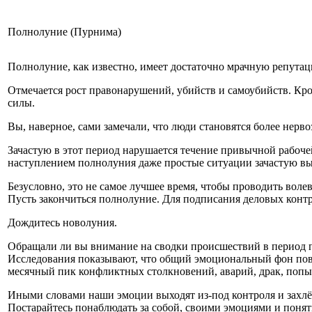
Полнолуние (Пурнима)
Полнолуние, как известно, имеет достаточно мрачную репута
Отмечается рост правонарушений, убийств и самоубийств. Кр
силы.
Вы, наверное, сами замечали, что люди становятся более нер
Зачастую в этот период нарушается течение привычной рабоче
наступлением полнолуния даже простые ситуации зачастую вы
Безусловно, это не самое лучшее время, чтобы проводить вол
Пусть закончиться полнолуние. Для подписания деловых контр
Дождитесь новолуния.
Обращали ли вы внимание на сводки происшествий в период по
Исследования показывают, что общий эмоциональный фон повы
месячный пик конфликтных столкновений, аварий, драк, попы
Иными словами наши эмоции выходят из-под контроля и захлё
Постарайтесь понаблюдать за собой, своими эмоциями и понять