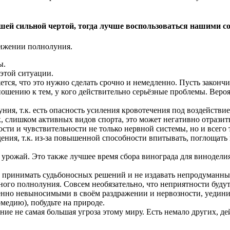
ашей сильной чертой, тогда лучше воспользоваться нашими с
лижении полнолуния.
ы.
этой ситуации.
ется, что это нужно сделать срочно и немедленно. Пусть законч
ошению к тем, у кого действительно серьёзные проблемы. Вероя
ния, т.к. есть опасность усиления кровотечения под воздействи
, слишком активных видов спорта, это может негативно отразить
и и чувствительности не только нервной системы, но и всего т
ения, т.к. из-за повышенной способности впитывать, поглощать
урожай. Это также лучшее время сбора винограда для винодели
е принимать судьбоносных решений и не издавать непродуманных
ного полнолуния. Совсем необязательно, что неприятности будут
ршенно невыносимыми в своём раздражении и нервозности, уедин
едию), побудьте на природе.
уние не самая большая угроза этому миру. Есть немало других, 