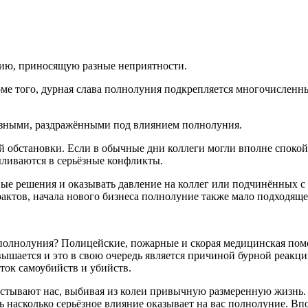
цию, приносящую разные неприятности.
оме того, дурная слава полнолуния подкрепляется многочисленн
возными, раздражёнными под влиянием полнолуния.
й обстановки. Если в обычные дни коллеги могли вполне спокой
ливаются в серьёзные конфликты.
евые решения и оказывать давление на коллег или подчинённых
актов, начала нового бизнеса полнолуние также мало подходяще
лнолуния? Полицейские, пожарные и скорая медицинская помощь
шается и это в свою очередь является причиной бурной реакц
ток самоубийств и убийств.
стывают нас, выбивая из колеи привычную размеренную жизнь.
 насколько серьёзное влияние оказывает на вас полнолуние. Впо