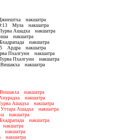
 Джиештха накшатра
с 9:13 Мула накшатра
 Пурва Ашадха накшатра
хиша накшатра
Бхадрапада накшатра
45 Ардра накшатра
а Пхалгуни накшатра
рва Пхалгуни накшатра
7 Вишакха накшатра
 Вишакха накшатра
 Анурадха накшатра
Пурва Ашадха накшатра
 Уттара Ашадха накшатра
на накшатра
Бхадрапада накшатра
 накшатра
и накшатра
а накшатра