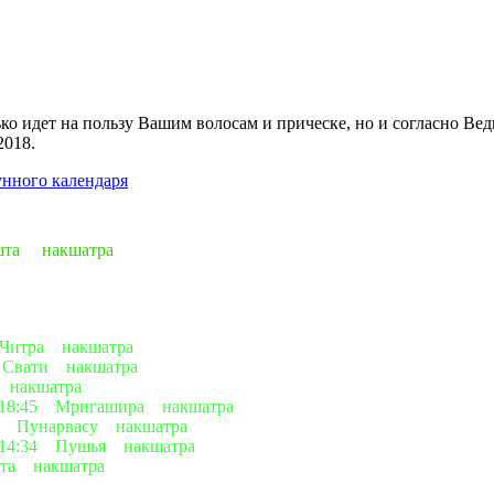
ко идет на пользу Вашим волосам и прическе, но и согласно Вед
2018.
унного календаря
ишта накшатра
 Читра накшатра
 Свати накшатра
 накшатра
18:45 Мригашира накшатра
49 Пунарвасу накшатра
 14:34 Пушья накшатра
а накшатра