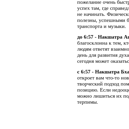
пожелание очень быст
успех там, где справе
не начинать. Физическ
полезны, успешными б
транспорта и музыки.
до 6:57 - Накшатра 
благосклонна к тем, кт
людям ответят взаимн
день для развития дух
сегодня может оказать
с 6:57 - Накшатра Бх
откроет вам что-то нов
творческий подход пом
позицию. Если недооц
можно лишиться их под
терпимы.