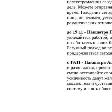
целеустремленны сегод
деле. Можете отправля
время. Голодание сего
пища не рекомендуется
романтических отноше
до 19:11 - Накшатра 
увлекайтесь работой, о
позаботьтесь о своих б
Разумный подход во все
придерживаться сегодн
с 19:11 - Накшатра 
и разногласия, прояви
смело отстаивайте сво
усидчивость дадут же
массаж тела и суставо
систему и снять обще