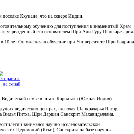
м поселке Кхунана, что на севере Индии.
дготовительному обучению для поступления в знаменитый Храм
ат, учрежденный его основателем Шри Ади Гуру Шанкарачария.
а в 10 лет Он уже начал обучение при Университете Шри Бадрина
 Ведической семье в штате Карнатака (Южная Индия).
едущих ведических центрах, включая Шанкрачарья Нагар,
а Видья Питха, Шри Даршан Санскрит Махавидьялайя.
есятилетий занимался научно-исследовательской
ческих Церемоний (Ягьи), Санскрита на базе научно-