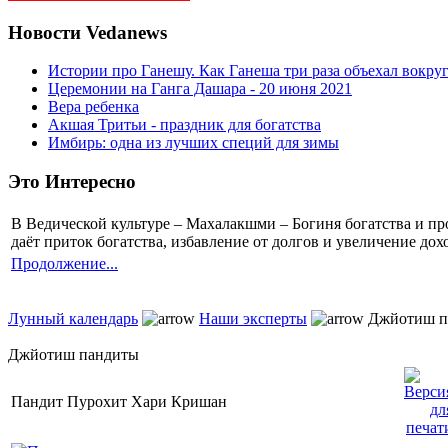
Новости Vedanews
Истории про Ганешу. Как Ганеша три раза объехал вокруг
Церемонии на Ганга Дашара - 20 июня 2021
Вера ребенка
Акшая Тритьи - праздник для богатства
Имбирь: одна из лучших специй для зимы
Это Интересно
В Ведической культуре – Махалакшми – Богиня богатства и 
даёт приток богатства, избавление от долгов и увеличение до
Продолжение...
Лунный календарь
Наши эксперты
Джйотиш п
Джйотиш пандиты
Пандит Пурохит Хари Кришан