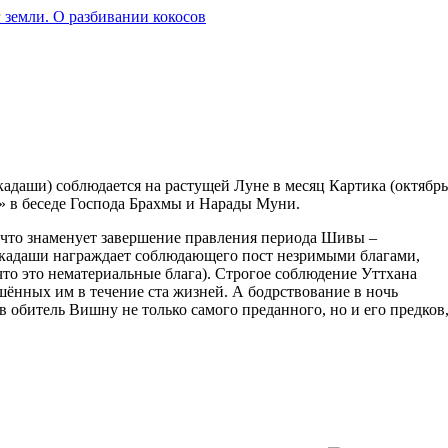
 земли. О разбивании кокосов
кадаши) соблюдается на растущей Луне в месяц Картика (октябрь
» в беседе Господа Брахмы и Нарады Муни.
, что знаменует завершение правления периода Шивы –
 экадаши награждает соблюдающего пост незримыми благами,
что это нематериальные блага). Строгое соблюдение Уттхана
шённых им в течение ста жизней. А бодрствование в ночь
в обитель Вишну не только самого преданного, но и его предков