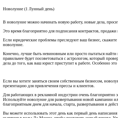
Новолуние (1 Лунный день)
В новолуние можно начинать новую работу, новые дела, проси
Это время благоприятно для подписания контрактов, продажи 
Если юридические проблемы преследуют ваш бизнес, скажите 
новолуние.
Конечно, лучше быть невиновным или просто пытаться найти п
правильнее будет посоветоваться с астрологом, который пров
дела до того, как ваш юрист приступит к работе. Особенно это
Если вы хотите заняться своим собственным бизнесом, новолун
презентацию для привлечения прессы и клиентов.
Для работающих в рекламной индустрии очень благоприятно з
Используйте новолуние для развертывания новой кампании ил
благоприятным днем для начала, старта, развертывания и дейс
Вы можете использовать этот день как первый день написания 
ныряния в воды Ла-Манша, чтобы поставить новый рекорд. Ул