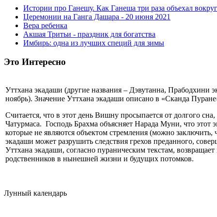
Истории про Ганешу. Как Ганеша три раза объехал вокруг
Церемонии на Ганга Дашара - 20 июня 2021
Вера ребенка
Акшая Тритьи - праздник для богатства
Имбирь: одна из лучших специй для зимы
Это Интересно
Уттхана экадаши (другие названия – Дэвутанна, Прабодхини э
ноябрь). Значение Уттхана экадаши описано в «Сканда Пуране
Считается, что в этот день Вишну просыпается от долгого сна
Чатурмаса. Господь Брахма объясняет Нарада Муни, что этот
которые не являются объектом стремления (можно заключить, 
экадаши может разрушить следствия грехов преданного, совер
Уттхана экадаши, согласно пураническим текстам, возвращает 
родственников в нынешней жизни и будущих потомков.
Лунный календарь