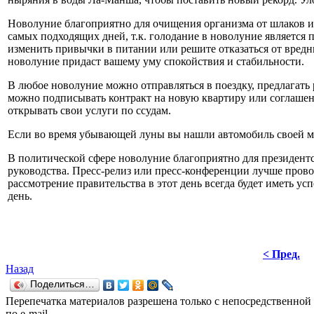
Новолуние благоприятно для очищения организма от шлаков и т
самых подходящих дней, т.к. голодание в новолуние является 
изменить привычки в питании или решите отказаться от вредн
новолуние придаст вашему уму спокойствия и стабильности.
В любое новолуние можно отправляться в поездку, предлагать 
можно подписывать контракт на новую квартиру или соглашен
открывать свои услуги по ссудам.
Если во время убывающей луны вы нашли автомобиль своей ме
В политической сфере новолуние благоприятно для президентс
руководства. Пресс-релиз или пресс-конференции лучше прово
рассмотрение правительства в этот день всегда будет иметь ус
день.
< Пред.
Назад
Поделиться…
Перепечатка материалов разрешена только с непосредственной
по e-mail.