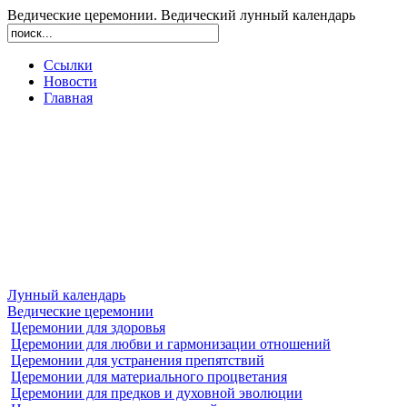
Ведические церемонии. Ведический лунный календарь
Ссылки
Новости
Главная
Лунный календарь
Ведические церемонии
Церемонии для здоровья
Церемонии для любви и гармонизации отношений
Церемонии для устранения препятствий
Церемонии для материального процветания
Церемонии для предков и духовной эволюции