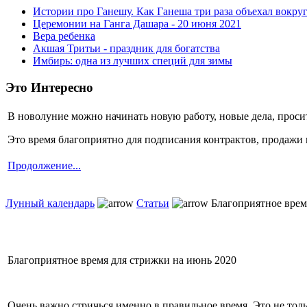
Истории про Ганешу. Как Ганеша три раза объехал вокруг
Церемонии на Ганга Дашара - 20 июня 2021
Вера ребенка
Акшая Тритьи - праздник для богатства
Имбирь: одна из лучших специй для зимы
Это Интересно
В новолуние можно начинать новую работу, новые дела, проси
Это время благоприятно для подписания контрактов, продажи 
Продолжение...
Лунный календарь
Статьи
Благоприятное врем
Благоприятное время для стрижки на июнь 2020
Очень важно стричься именно в правильное время. Это не толь