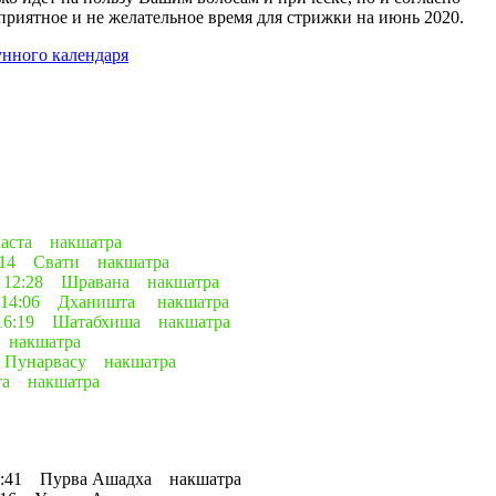
приятное и не желательное время для стрижки на июнь 2020.
унного календаря
Хаста накшатра
8:14 Свати накшатра
до 12:28 Шравана накшатра
до 14:06 Дханишта накшатра
о 16:19 Шатабхиша накшатра
 накшатра
2 Пунарвасу накшатра
та накшатра
11:41 Пурва Ашадха накшатра