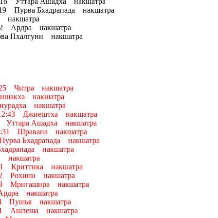
1:16 Уттара Ашадха накшатра
6:19 Пурва Бхадрапада накшатра
и накшатра
:02 Ардра накшатра
рва Пхалгуни накшатра
0:25 Читра накшатра
Вишакха накшатра
Анурадха накшатра
о 12:43 Джиештха накшатра
16 Уттара Ашадха накшатра
11:31 Шравана накшатра
Пурва Бхадрапада накшатра
хадрапада накшатра
и накшатра
:01 Криттика накшатра
:02 Рохини накшатра
9:33 Мригашира накшатра
 Ардра накшатра
:04 Пушья накшатра
0:41 Ашлеша накшатра