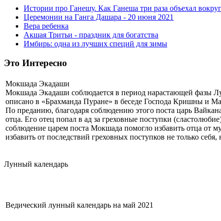
Истории про Ганешу. Как Ганеша три раза объехал вокруг
Церемонии на Ганга Дашара - 20 июня 2021
Вера ребенка
Акшая Тритьи - праздник для богатства
Имбирь: одна из лучших специй для зимы
Это Интересно
Мокшада Экадаши
Мокшада Экадаши соблюдается в период нарастающей фазы Л
описано в «Брахманда Пуране» в беседе Господа Кришны и 
По преданию, благодаря соблюдению этого поста царь Вайканас
отца. Его отец попал в ад за греховные поступки (сластолюби
соблюдение царем поста Мокшада помогло избавить отца от му
избавить от последствий греховных поступков не только себя, 
Лунный календарь
Ведический лунный календарь на май 2021