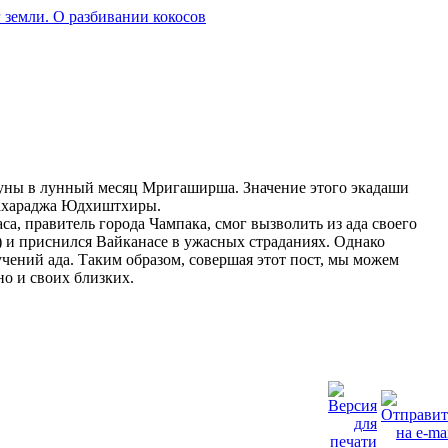
 земли. О разбивании кокосов
уны в лунный месяц Мригаширша. Значение этого экадаши
Махараджа Юдхиштхиры.
а, правитель города Чампака, смог вызволить из ада своего
е) и приснился Вайканасе в ужасных страданиях. Однако
чений ада. Таким образом, совершая этот пост, мы можем
но и своих близких.