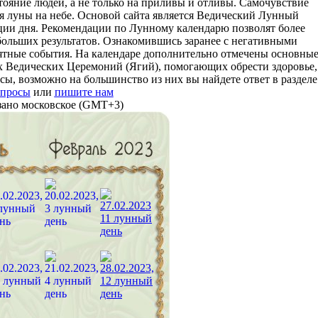
ояние людей, а не только на приливы и отливы. Самочувствие
я луны на небе. Основой сайта является Ведический Лунный
нции дня. Рекомендации по Лунному календарю позволят более
больших результатов. Ознакомившись заранее с негативными
тные события. На календаре дополнительно отмечены основны
их Ведических Церемоний (Ягий), помогающих обрести здоровье,
сы, возможно на большинство из них вы найдете ответ в разделе
опросы
или
пишите нам
азано московское (GMT+3)